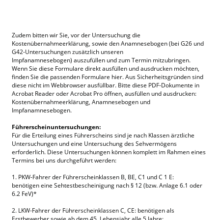
Zudem bitten wir Sie, vor der Untersuchung die
Kostenübernahmeerklärung, sowie den Anamnesebogen (bei G26 und
G42-Untersuchungen zusätzlich unseren
Impfanamnesebogen) auszufüllen und zum Termin mitzubringen.
Wenn Sie diese Formulare direkt ausfüllen und ausdrucken möchten,
finden Sie die passenden Formulare hier. Aus Sicherheitsgründen sind
diese nicht im Webbrowser ausfüllbar. Bitte diese PDF-Dokumente in
Acrobat Reader oder Acrobat Pro öffnen, ausfüllen und ausdrucken:
Kostenübernahmeerklärung, Anamnesebogen und
Impfanamnesebogen.
Führerscheinuntersuchungen:
Für die Erteilung eines Führerscheins sind je nach Klassen ärztliche
Untersuchungen und eine Untersuchung des Sehvermögens
erforderlich. Diese Untersuchungen können komplett im Rahmen eines
Termins bei uns durchgeführt werden:
1. PKW-Fahrer der Führerscheinklassen B, BE, C1 und C 1 E:
benötigen eine Sehtestbescheinigung nach § 12 (bzw. Anlage 6.1 oder
6.2 FeV)*
2. LKW-Fahrer der Führerscheinklassen C, CE: benötigen als
Erstbewerber sowie ab dem 45. Lebensjahr alle 5 Jahre: